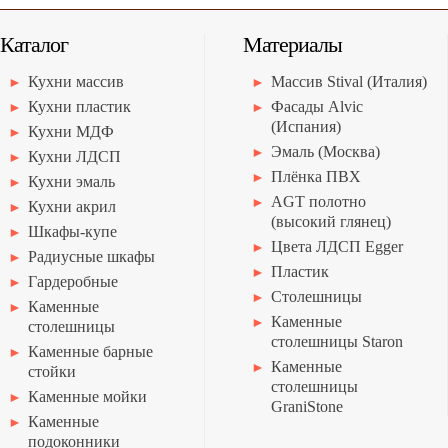
Каталог
Материалы
Кухни массив
Массив Stival (Италия)
Кухни пластик
Фасады Alvic
(Испания)
Кухни МДФ
Эмаль (Москва)
Кухни ЛДСП
Плёнка ПВХ
Кухни эмаль
AGT полотно
Кухни акрил
(высокий глянец)
Шкафы-купе
Цвета ЛДСП Egger
Радиусные шкафы
Пластик
Гардеробные
Столешницы
Каменные
Каменные
столешницы
столешницы Staron
Каменные барные
Каменные
стойки
столешницы
Каменные мойки
GraniStone
Каменные
подоконники