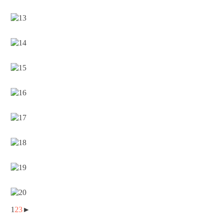
1
2
3
►