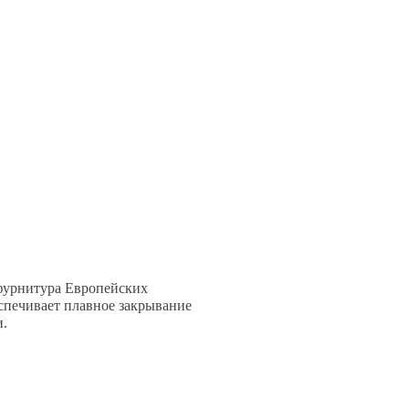
 фурнитура Европейских
спечивает плавное закрывание
и.