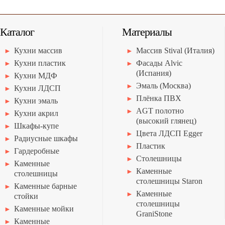
Каталог
Материалы
Кухни массив
Массив Stival (Италия)
Кухни пластик
Фасады Alvic
(Испания)
Кухни МДФ
Эмаль (Москва)
Кухни ЛДСП
Плёнка ПВХ
Кухни эмаль
AGT полотно
Кухни акрил
(высокий глянец)
Шкафы-купе
Цвета ЛДСП Egger
Радиусные шкафы
Пластик
Гардеробные
Столешницы
Каменные
Каменные
столешницы
столешницы Staron
Каменные барные
Каменные
стойки
столешницы
Каменные мойки
GraniStone
Каменные